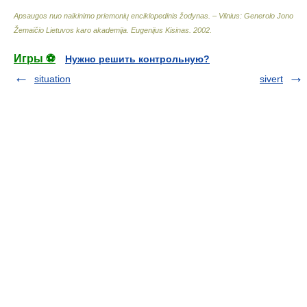
Apsaugos nuo naikinimo priemonių enciklopedinis žodynas. – Vilnius: Generolo Jono
Žemaičio Lietuvos karo akademija
.
Eugenijus Kisinas
.
2002
.
Игры ⚽
Нужно решить контрольную?
situation
sivert