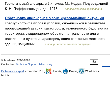
Геологический словарь: в 2 х томах. М.: Недра. Под редакцией
К. Н. Паффенгольца и др.. 1978 …
Геологическая энциклопедия
Обстановка инженерная в зоне чрезвычайной ситуации
—
совокупность факторов и условий, сложившихся в результате
произошедшей аварии, катастрофы, техногенного бедствия на
территории, стационарном объекте, на транспорте или в
населенном пункте и характеризующих состояние местности,
зданий, защитных… …
Словарь черезвычайных ситуаций
© Academic, 2000-2026
18+
Contact us:
Technical Support
,
Advertising
Dictionaries export
, created on PHP,
Joomla,
Drupal,
WordPress,
MODx.