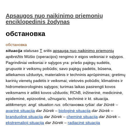
Apsaugos nuo naikinimo priemonių
enciklopedinis žodynas
обстановка
обстановка
situacija
statusas
T
sritis
apsauga nuo naikinimo priemonių
apibrėžtis
Mūšio (operacijos) rengimo ir eigos veiksniai ir sąlygos.
Pagrindiniai veiksniai ir sąlygos yra: priešo pajėgų sudėtis,
grupuotė ir veiksmų pobūdis; savo pajėgų padėtis, būsena,
atliekamos užduotys, materialinis ir techninis aprūpinimas; gretimų
karinių vienetų padėtis ir veiksmai; vietovės pobūdis; klimatinės ir
hidrometeorologinės sąlygos; turimas laikas pasirengti kovos
veiksmams ir atlikti kovos užduotis; RChB, inžinerinė, medicininė,
epideminė, epizootinė, užnugario, techninė ir kt. situacija.
atitikmenys
:
angl.
situation
rus.
обстановка
ryšiai
:
dar žiūrėk
–
avarinė situacija
dar žiūrėk
–
biologinė situacija
dar žiūrėk
–
branduolinė situacija
dar žiūrėk
–
cheminė situacija
dar žiūrėk
–
ekstremalioji situacija
dar žiūrėk
–
radiacinė situacija